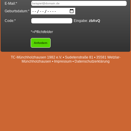
E-Mail:*
Geburtsdatum:*
Code:*
Eingabe:
zbAvQ
*=Pflichtfelder
TC-Münchholzhausen 1982 e.V. • Sudetenstraße 81 • 35581 Wetzlar-
Münchholzhausen •
Impressum
•
Datenschutzerklärung