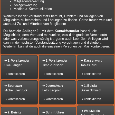
Mitgliederverwaltung
Anlagenwartung
Medien & Kommunikation
Weiterhin ist der Vorstand stets bemüht, Problem und Anliegen von
Mitgliedern zu bearbeiten und Lösungen zu finden.
Gerne freuen wird und
auch auf Zu- und Mitarbeit von Mitgliedern.
Du hast ein Anliegen?
-
Mit dem
Kontakformular
hast du die
Möglichkeit, dem Vorstand mitzuteilen, was dich grade im Verein stört
oder was verbesserungswürdig ist, gerne auch Lob. Dein Anliegen wird
dann in der nächsten Vorstandssitzung vorgetragen und diskutiert.
Weiterhin kannst du auch die einzelnen Personen per Mail kontaktieren.
➔ 1. Vorsitzender
➔ 2. Vorsitzender
➔ Kassenwart
Uwe Langer
Timo Zühlsdorf
Tobias Rühl
➝
kontaktieren
➝
kontaktieren
➝
kontaktieren
➔ Sportwart
➔ Jugendwart
➔ 1. Beisitz
Michel Steinruck
Felix Leopold
Dieter Schmidt
➝
kontaktieren
➝
kontaktieren
➝
kontaktieren
➔ Web/Media
➔ 2. Beisitz
➔ Schriftführer